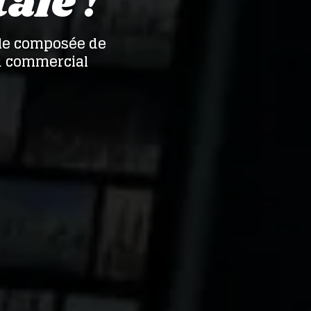
ale !
tale composée de
eu commercial